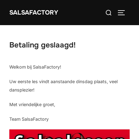
Ga
Zoek
naar
SALSAFACTORY
TOGGLE
naar:
de
inhoud
Betaling geslaagd!
Welkom bij SalsaFactory!
Uw eerste les vindt aanstaande dinsdag plaats, veel
dansplezier!
Met vriendelijke groet,
Team SalsaFactory