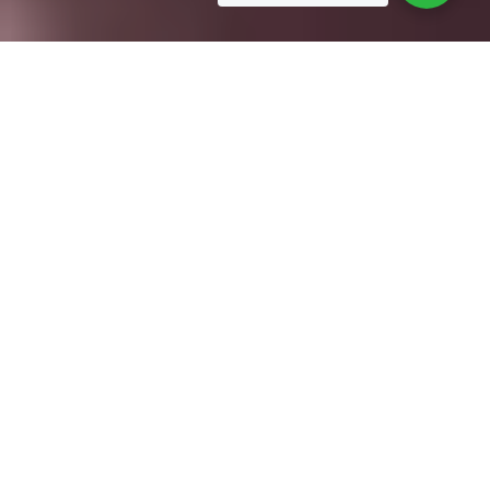
Salsalessen in Amsterdam
Dinsdag kun je nog starten met
onze nieuwe cursussen!
Je kunt je voor onze cursussen online inschrijven:
Schrijf
je hier in!