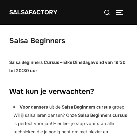
Ga
Zoek
naar
SALSAFACTORY
TOGGLE
naar:
de
inhoud
Salsa Beginners
Salsa Beginners Cursus – Elke Dinsdagavond van 19:30
tot 20:30 uur
Wat kun je verwachten?
Voor dansers
uit de
Salsa Beginners cursus
groep:
Wil jij salsa leren dansen? Onze
Salsa Beginners cursus
is perfect voor jou! Hier leer je stap voor stap alle
technieken die je nodig hebt om met plezier en